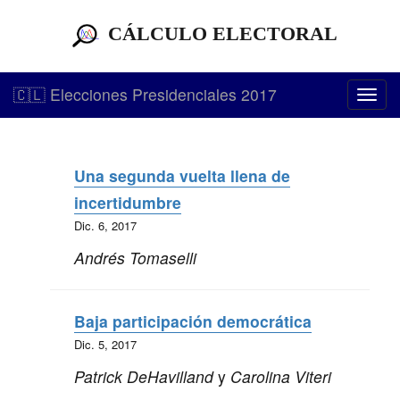
CÁLCULO ELECTORAL
🇨🇱 Elecciones Presidenciales 2017
Togg
navi
Una segunda vuelta llena de
incertidumbre
Dic. 6, 2017
Andrés Tomaselli
Baja participación democrática
Dic. 5, 2017
Patrick DeHavilland
y
Carolina Viteri